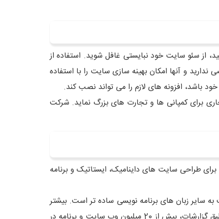
ایت یا همان سئو یکی از مهمترین استراتژی های بازاریابی است. اگر به دنبال کسب رتبه های بالاتر SERP باشید، از سئو سایت خود نبایستی غافل شوید. استفاده از
عنا که در استفاده از CMS ها نیاز به نصب افزونه ی خاصی ندارید و آنها امکان بهینه سازی سایت را با استفاده
خود باشد، افزونه های لازم را می تواند نصب کند.
ری برای کمپانی ها و تجارت های بزرگ نماید. شرکت
است. php یک زبان برنامه نویسی سمت سرور است. از زبان php برای طراحی سایت های داینامیک، ایستاتیک و برنامه
ایگان است و یادگیری آن نسبت به زبان های دیگر ساده تر است. به همید دلیل طراحی سایت با php نسبت به سایر زبان های برنامه نویسی ساده تر است. بیشتر
سرور ها از php به طور پیش فرض پشتیبانی می کنند. به همین دلیل طراحی سایت با php مقرون به صرفه تمام می شود. طبق گزارشات، بیش از 20 میلیون وب سایت و برنامه در