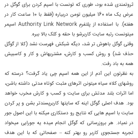
ثروتمندی شده بود، طوری که تونست با اسپم کردن برای گوگل در
عرض یک ماه 160 میلیون تومن دربیاره (فقط با 10 ساعت کار در
هفته). با استفاده از پلتفرمِ Authority Link Network اسپمر
میتونست رتبه سایت کاربرشو با حقه و کلک بالا ببره.
وقتی گوگل باهوش تر شد، دیگه شبکش فهرست نشد (کلا از گوگل
حذف شد) و روش کسب و کارش، مشتریهاش و کار و کاسبیش
همه به باد رفت.
به نظرتون این آدم از این همه اسپم چی یاد گرفت؟ درسته که
روشهای کلاه سیاه میتونن اثرهای مثبت کوتاه مدتی داشته باشن،
اما اثرات بلند مدتش برای سایت و کسب و کارش مخرب خواهد
بود. هدف اصلی گوگل اینه که سایتها کاربرپسندتر بشن و پر کردن
سایت با اسپم هایی که نتایج رو دستکاری میکنه با این اصول جور
در نمیاد. هر بروزرسانی که گوگل انجام میده یه جورایی میخواد
تجربه جستجوی کاربر رو بهتر کنه – صفحاتی که با این هدف