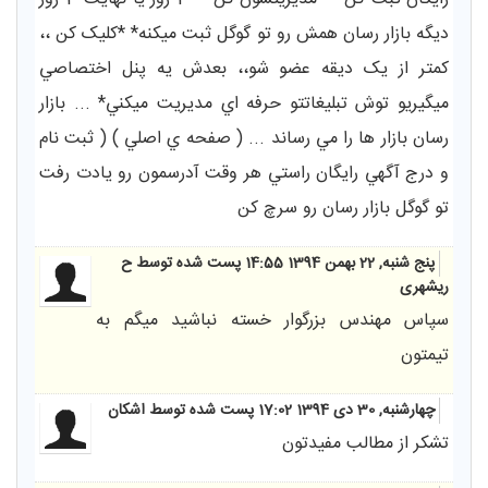
ديگه بازار رسان همش رو تو گوگل ثبت ميکنه* *کليک کن ،،
کمتر از يک ديقه عضو شو،، بعدش يه پنل اختصاصي
ميگيريو توش تبليغاتتو حرفه اي مديريت ميکني* ... بازار
رسان‏ بازار ها را مي رساند ... ( صفحه ي اصلي ) ( ثبت نام
و درج آگهي رايگان راستي هر وقت آدرسمون رو يادت رفت
تو گوگل بازار رسان رو سرچ کن
پنج شنبه, 22 بهمن 1394 14:55
پست شده توسط ح
ریشهری
سپاس مهندس بزرگوار خسته نباشید میگم به
تیمتون
چهارشنبه, 30 دی 1394 17:02
پست شده توسط اشکان
تشکر از مطالب مفیدتون