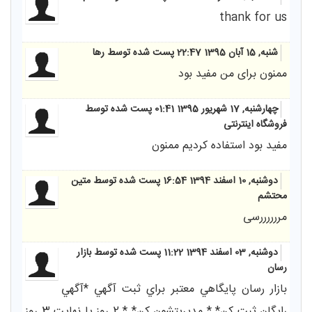
thank for us
شنبه, 15 آبان 1395 22:47
پست شده توسط رها
ممنون برای من مفید بود
چهارشنبه, 17 شهریور 1395 01:41
پست شده توسط
فروشگاه اینترنتی
مفید بود استفاده کردیم ممنون
دوشنبه, 10 اسفند 1394 16:54
پست شده توسط متین
محتشم
مررررررسی
دوشنبه, 03 اسفند 1394 11:22
پست شده توسط بازار
رسان
بازار رسان پايگاهي معتبر براي ثبت آگهي *آگهي
رايگان ثبت کن* * مديريتشون کن* * 2 روز يا نهايت 3 روز